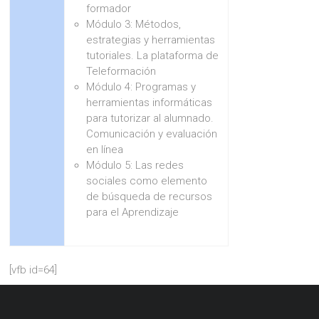
formador
Módulo 3: Métodos,
estrategias y herramientas
tutoriales. La plataforma de
Teleformación
Módulo 4: Programas y
herramientas informáticas
para tutorizar al alumnado.
Comunicación y evaluación
en línea
Módulo 5: Las redes
sociales como elemento
de búsqueda de recursos
para el Aprendizaje
[vfb id=64]