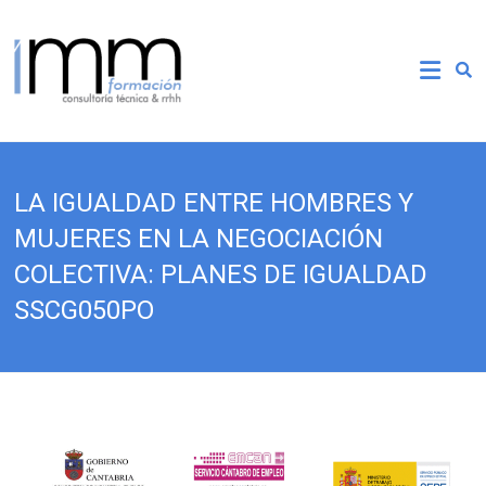
LA IGUALDAD ENTRE HOMBRES Y
MUJERES EN LA NEGOCIACIÓN
COLECTIVA: PLANES DE IGUALDAD
SSCG050PO